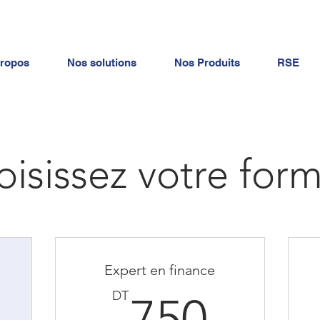
ropos
Nos solutions
Nos Produits
RSE
isissez votre for
Expert en finance
500DT
750
DT
750