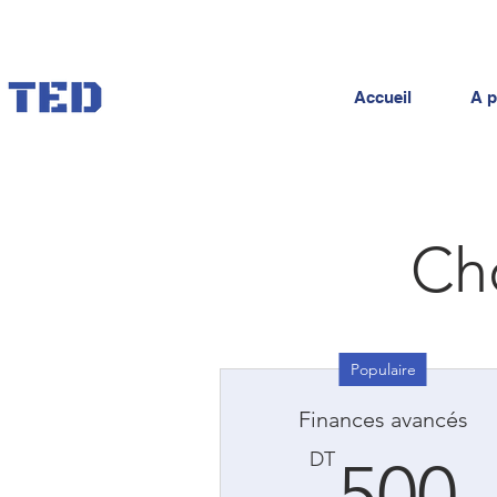
Accueil
A p
Cho
Populaire
Finances avancés
DT
500