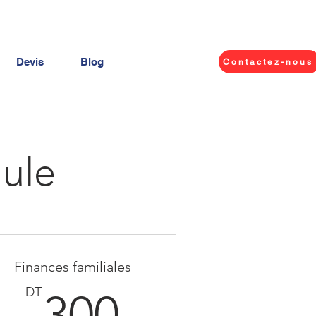
Devis
Blog
Contactez-nous
mule
Finances familiales
DT
300DT
DT
300